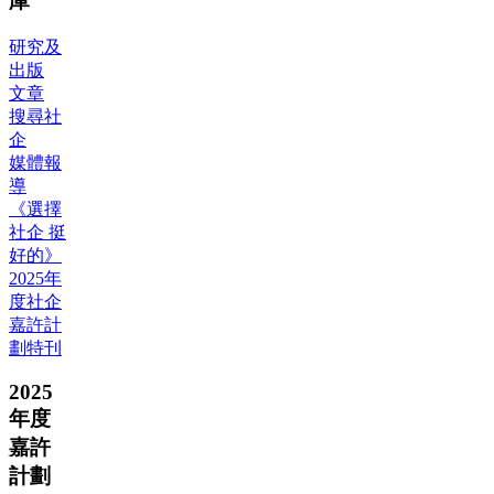
庫
研究及
出版
文章
搜尋社
企
媒體報
導
《選擇
社企 挺
好的》
2025年
度社企
嘉許計
劃特刊
2025
年度
嘉許
計劃