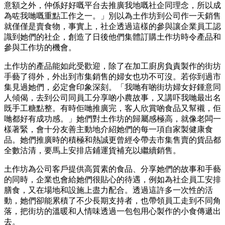
意額之外，仲係好好嘅平台去推廣我地嘅社企同理念，所以成
為咗我哋嘅重點工作之一。」別以為土作坊到公司作一天銷售
就僅僅是賣食物，事實上，社企透過這樣的參與讓企業員工認
識到她們的社企，創造了日後他們集體訂購土作坊時令產品和
參與工作坊的機會。
土作坊的產品能如此受歡迎，除了在加工廚房負責製作的街坊
手藝了得外，外出到市集銷售的婦女也功不可沒。若你到過市
集見過她們，必定會印象深刻。「我哋有啲街坊婦女好鍾意同
人傾偈，去到公司同員工分享啲小農故事，又講吓我哋最出名
既手工糖點整。有時佢哋推廣完，客人欣賞啲食品又幫襯，佢
哋都好有成功感。」她們對土作坊的歸屬感極高，就像老闆一
樣著緊，會十分友善主動地介紹她們的每一項自家製健康食
品。她們推廣時的積極和熱誠更曾經令帶去市集售賣的貨品都
全數沽清，要馬上安排店鋪運貨補充以繼續銷售。
土作坊為公司客戶提供高質素的食品、分享她們的故事和手藝
的同時，企業也會給她們很貼心的待遇，例如為社企員工安排
膳食，又在場地和設施上盡力配合。透過這許多一次性的活
動，她們卻能累積了不少長期支持者，也帶領員工走到不同角
落，把街坊的溫暖和人情味透過一包包用心製作的小食傳遞出
去。