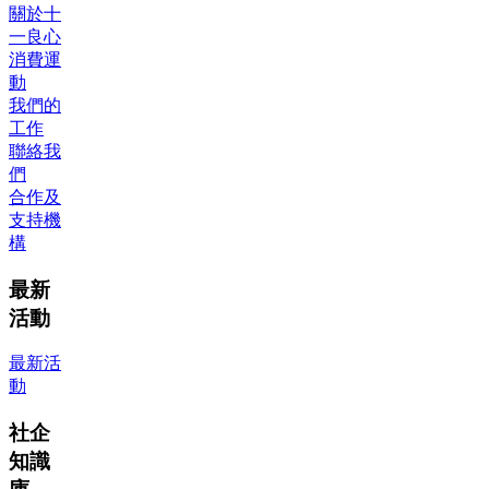
關於十
一良心
消費運
動
我們的
工作
聯絡我
們
合作及
支持機
構
最新
活動
最新活
動
社企
知識