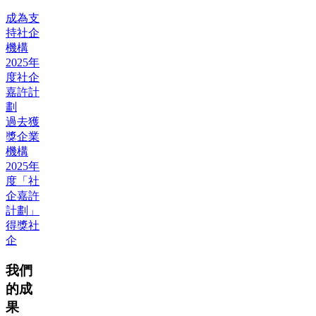
成為支
持社企
機構
2025年
度社企
嘉許計
劃
過去獲
獎企業
機構
2025年
度「社
企嘉許
計劃」
得獎社
企
我們
的成
果