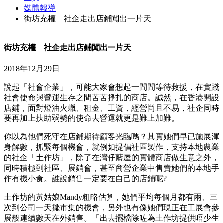
媒體報導
街坊充權 社企走出店鋪闖出一片天
街坊充權 社企走出店鋪闖出一片天
2018年12月29日
說起「社會企業」，可能大家會想起一間間等待救援，在實踐
社會使命與營運生存之間苦苦掙扎的商店。誠然，在香港開設
店鋪，面對燈油火蠟、租金、工資，經營尚且不易，社企同時
要再加上扶助弱勢的使命去營運就更是難上加難。
你以為他們死守在店鋪期待顧客光臨嗎？其實她們早已施展渾
身解數，抓緊每個機會，就例如提倡社區製作，支持本地農業
的社企「土作坊」，除了在灣仔藍屋的實體商店做生意之外，
同時積極到社區、展銷會，甚至商營企業中售賣她們的本地手
作有機小食。誰說銷售一定要在自己的店鋪呢?
土作坊的黃姑娘Mandy粗略估算，她們平均每個月都有兩、三
次到公司一天擺市集的機會，另外也有像她們現正在工展會參
展般連續數天在外銷售。「出去擺檔除咗為土作坊提供唔少生