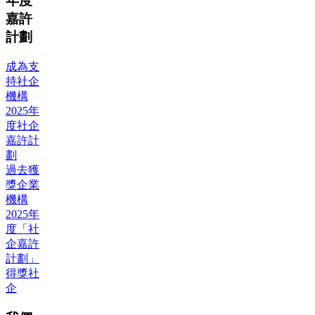
年度
嘉許
計劃
成為支
持社企
機構
2025年
度社企
嘉許計
劃
過去獲
獎企業
機構
2025年
度「社
企嘉許
計劃」
得獎社
企