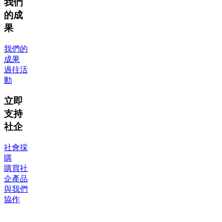
我們
的成
果
我們的
成果
過往活
動
立即
支持
社企
社會採
購
購買社
企產品
與我們
協作