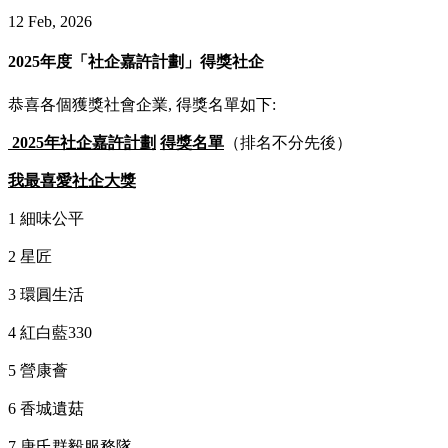
12 Feb, 2026
2025年度「社企嘉許計劃」得獎社企
恭喜各個獲獎社會企業,
得獎名單如下:
2025年社企嘉許計劃
得獎名單
（排名不分先後）
我最喜愛社企大獎
1 細味公平
2 星匠
3 環圓生活
4 紅白藍330
5 營康薈
6 香城遺菇
7 唐氏群毅服務隊