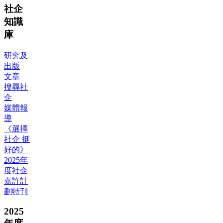
社企
知識
庫
研究及
出版
文章
搜尋社
企
媒體報
導
《選擇
社企 挺
好的》
2025年
度社企
嘉許計
劃特刊
2025