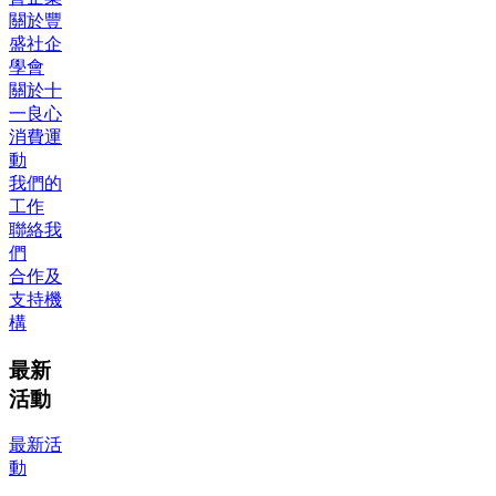
關於豐
盛社企
學會
關於十
一良心
消費運
動
我們的
工作
聯絡我
們
合作及
支持機
構
最新
活動
最新活
動