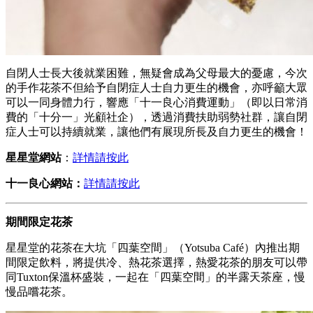
自閉人士長大後就業困難，無疑會成為父母最大的憂慮，今次
的手作花茶不但給予自閉症人士自力更生的機會，亦呼籲大眾
可以一同身體力行，響應「十一良心消費運動」（即以日常消
費的「十分一」光顧社企），透過消費扶助弱勢社群，讓自閉
症人士可以持續就業，讓他們有展現所長及自力更生的機會！
星星堂
網站
：
詳情請按此
十一良心網站：
詳情請按此
期間限定花茶
星星堂的花茶在大坑「四葉空間」（Yotsuba Café）內推出期
間限定飲料，將提供冷、熱花茶選擇，熱愛花茶的朋友可以帶
同Tuxton保溫杯盛裝，一起在「四葉空間」的半露天茶座，慢
慢品嚐花茶。