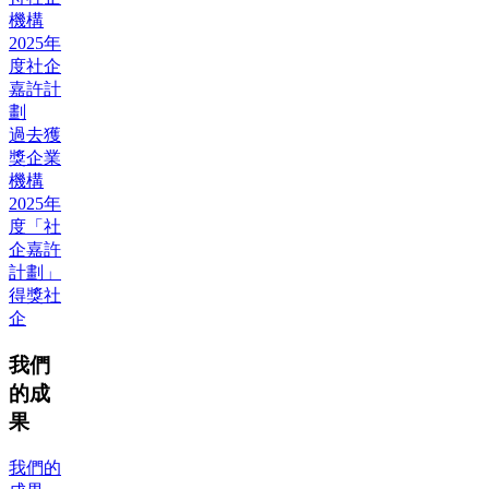
機構
2025年
度社企
嘉許計
劃
過去獲
獎企業
機構
2025年
度「社
企嘉許
計劃」
得獎社
企
我們
的成
果
我們的