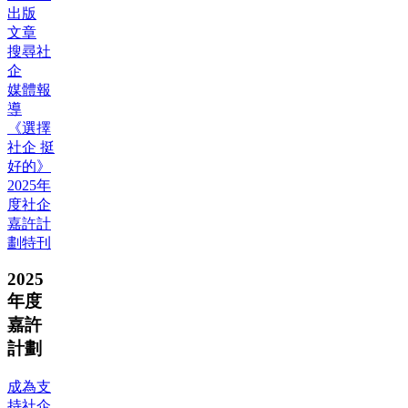
出版
文章
搜尋社
企
媒體報
導
《選擇
社企 挺
好的》
2025年
度社企
嘉許計
劃特刊
2025
年度
嘉許
計劃
成為支
持社企