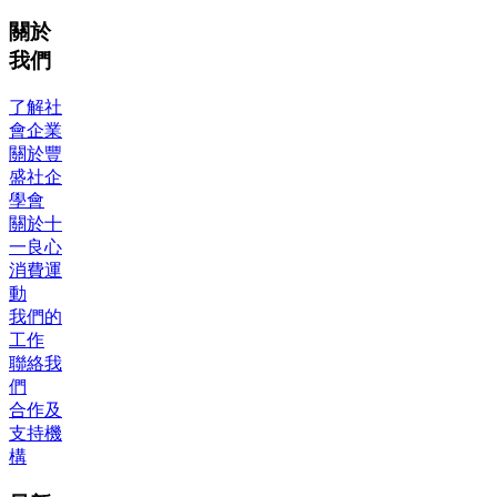
關於
我們
了解社
會企業
關於豐
盛社企
學會
關於十
一良心
消費運
動
我們的
工作
聯絡我
們
合作及
支持機
構