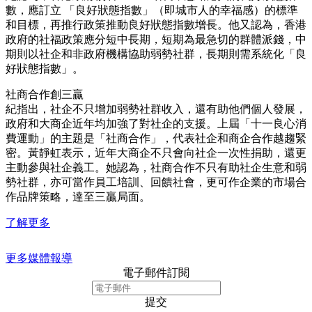
數，應訂立 「良好狀態指數」（即城市人的幸福感）的標準
和目標，再推行政策推動良好狀態指數增長。他又認為，香港
政府的社福政策應分短中長期，短期為最急切的群體派錢，中
期則以社企和非政府機構協助弱勢社群，長期則需系統化「良
好狀態指數」。
社商合作創三贏
紀指出，社企不只增加弱勢社群收入，還有助他們個人發展，
政府和大商企近年均加強了對社企的支援。上屆「十一良心消
費運動」的主題是「社商合作」，代表社企和商企合作越趨緊
密。黃靜虹表示，近年大商企不只會向社企一次性捐助，還更
主動參與社企義工。她認為，社商合作不只有助社企生意和弱
勢社群，亦可當作員工培訓、回饋社會，更可作企業的市場合
作品牌策略，達至三贏局面。
了解更多
更多媒體報導
電子郵件訂閱
提交