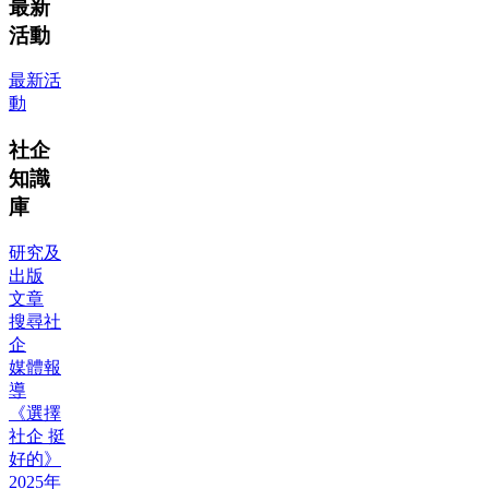
最新
活動
最新活
動
社企
知識
庫
研究及
出版
文章
搜尋社
企
媒體報
導
《選擇
社企 挺
好的》
2025年