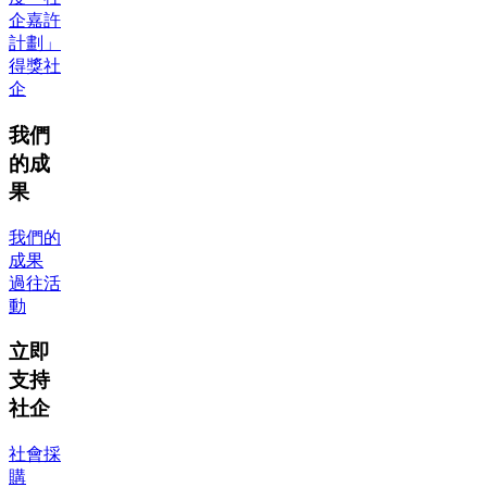
企嘉許
計劃」
得獎社
企
我們
的成
果
我們的
成果
過往活
動
立即
支持
社企
社會採
購