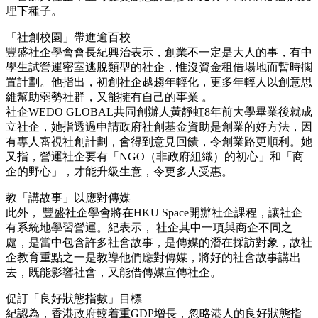
埋下種子。
「社創校園」帶進逾百校
豐盛社企學會會長紀興治表示，創業不一定是大人的事，有中
學生試營運密室逃脫類型的社企，惟沒資金租借場地而暫時擱
置計劃。他指出，初創社企越趨年輕化，更多年輕人以創意思
維幫助弱勢社群，又能擁有自己的事業 。
社企WEDO GLOBAL共同創辦人黃靜虹8年前大學畢業後就成
立社企，她指透過申請政府社創基金資助是創業的好方法，因
有專人審視社創計劃，會得到意見回饋，令創業路更順利。她
又指，營運社企要有「NGO（非政府組織）的初心」和「商
企的野心」，才能升級生意，令更多人受惠。
教「講故事」以應對傳媒
此外， 豐盛社企學會將在HKU Space開辦社企課程，讓社企
有系統地學習營運。紀表示， 社企其中一項與商企不同之
處，是當中包含許多社會故事，是傳媒的潛在採訪對象，故社
企教育重點之一是教導他們應對傳媒，將好的社會故事講出
去，既能影響社會，又能借傳媒宣傳社企。
促訂「良好狀態指數」目標
紀認為，香港政府較着重GDP增長，忽略港人的良好狀態指