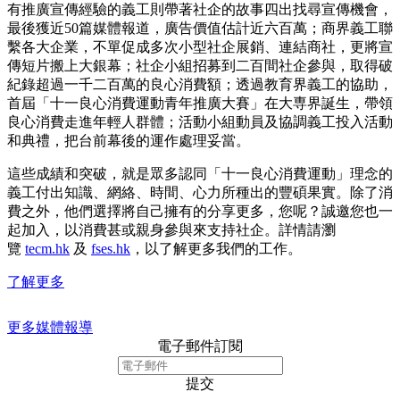
有推廣宣傳經驗的義工則帶著社企的故事四出找尋宣傳機會，
最後獲近50篇媒體報道，廣告價值估計近六百萬；商界義工聯
繫各大企業，不單促成多次小型社企展銷、連結商社，更將宣
傳短片搬上大銀幕；社企小組招募到二百間社企參與，取得破
紀錄超過一千二百萬的良心消費額；透過教育界義工的協助，
首屆「十一良心消費運動青年推廣大賽」在大専界誕生，帶領
良心消費走進年輕人群體；活動小組動員及協調義工投入活動
和典禮，把台前幕後的運作處理妥當。
這些成績和突破，就是眾多認同「十一良心消費運動」理念的
義工付出知識、網絡、時間、心力所種出的豐碩果實。除了消
費之外，他們選擇將自己擁有的分享更多，您呢？誠邀您也一
起加入，以消費甚或親身參與來支持社企。詳情請瀏
覽
tecm.hk
及
fses.hk
，以了解更多我們的工作。
了解更多
更多媒體報導
電子郵件訂閱
提交