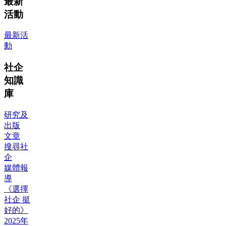
最新
活動
最新活
動
社企
知識
庫
研究及
出版
文章
搜尋社
企
媒體報
導
《選擇
社企 挺
好的》
2025年