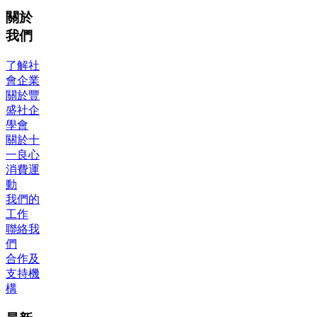
關於
我們
了解社
會企業
關於豐
盛社企
學會
關於十
一良心
消費運
動
我們的
工作
聯絡我
們
合作及
支持機
構