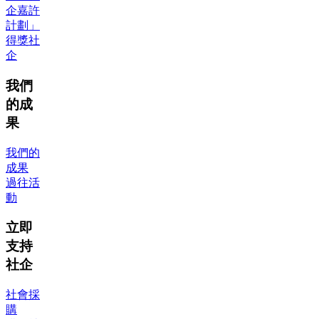
企嘉許
計劃」
得獎社
企
我們
的成
果
我們的
成果
過往活
動
立即
支持
社企
社會採
購