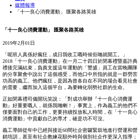
媒體報導
「十一良心消費運動」 匯聚各路英雄
「十一良心消費運動」 匯聚各路英雄
2019年2月01日
「呢班人真係好瘋狂，成日我收工嘅時候佢哋就開工。」
2018「十一良心消費運動」在一月二十四日於閉幕禮暨嘉許典
禮後完滿結束，負責支援這年運動的「豐盛」員工在當晚團隊
的分享聚會中說出了這個感受，而他口中所指的就是一群勞苦
功高的義工。他們瘋狂，是因為曾各自在不同的場合看見社會
的需要，繼而加入這個平台，為要轉化弱勢社群的生命。
正如閉幕禮司儀開玩笑說：「對成功舉辦『十一良心消費運
動』好重要嘅人，就係我哋喇！」事實上，作為義工的他們不
僅要面對自己的工作，更要持續投放私人時間，在「十一良心
消費運動」中貢獻自己的専才，確是功不可沒。
義工導師從年中已經與接近60間社企密鑼緊鼓地進行營運和營
銷培訓，甚至有社企教練花額外時與個別社企作更深入指導；