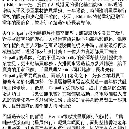
了Eldpathy一把，提供了25萬港元的優化基金讓Eldpathy透過
增聘人手及添置器材擴展業務。三年過後，時間證明星展銀行
當初的眼光和決定是正確的。今天，Eldpathy的營業額已增至
當年的兩倍多，並培訓了超過30位長者導師。
去年Eldpathy努力將服務推廣至商界，期望幫助企業員工增加
對長者顧客的同理心，以提供更優質貼心的產品和服務。當兩
位年輕的創辦人因缺乏商界經驗而無從入手時，星展銀行再次
積極協助，透過師友計劃引薦了三位人力資源部員工擔任
Eldpathy的導師。他們不僅為Eldpathy的企業培訓設計提供專
業意見，更主動購買服務，安排同事透過親身參與體驗，給予
寶貴的用家回饋。「星展嘅Mentors同我地講，長者先係
Eldpathy最重要嘅資產。而喺人口老化之下，好多企業嘅員工
都會有老齡化嘅趨勢，管理層都思考緊點樣營造一個年齡共融
嘅工作環境。」後來，Eldpathy 受到啟發，設計了全新的企業
培訓項目——《見習無限耆》共融體驗活動，將電影裡發人省
思的情景化為一系列模擬任務，讓參加者與高齡見習生一起挑
戰，提升團隊的協作能力與同理心。
回望過去幾年的營運，Herman很感激星展銀行的扶持。「我
哋好感激佢哋（星展銀行）呢幾年嘅同行，面對整體香港老年
化嘅議題，社會需要有更多嘅準備同關注，期望更多商企與社