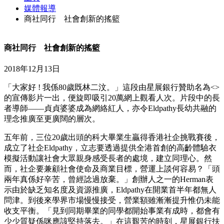
媒體報導
商社同行 社會創新的搖籃
商社同行 社會創新的搖籃
2018年12月13日
「大家好 ! 我係80歲既林二汶。」這段由星展銀行贊助名為<
>
的宣傳影片一出，便旋即吸引20萬網上觀看人次。片段中的長
者導師——貞貞婆婆成為網絡紅人，亦令Eldpathy長幼共融的
理念推廣至更廣闊的層次。
五年前，三位20歲出頭的科大畢業生贏得香港社企挑戰賽後，
成立了社企Eldpathy，立志要透過提供全港首創的高齡體驗衣
模擬活動讓社會大眾親身感受長者的處境，建立同理心。然
而，社企要兼顧社會使命及商業目標，營運上談何容易？「頭
兩年真係好辛苦，曾經諗過放棄。」創辦人之一的Herman表
示由於缺乏知名度及資源推廣，Eldpathy在開業首半年都無人
問津。到後來學界市場慢慢接受，營業額雖漸漸提升惟仍未能
收支平衡。「見到同期畢業的同學都開始事業有成時，都會有
少少質疑係咪應該堅持落去。」在這艱苦的時刻，星展銀行扶