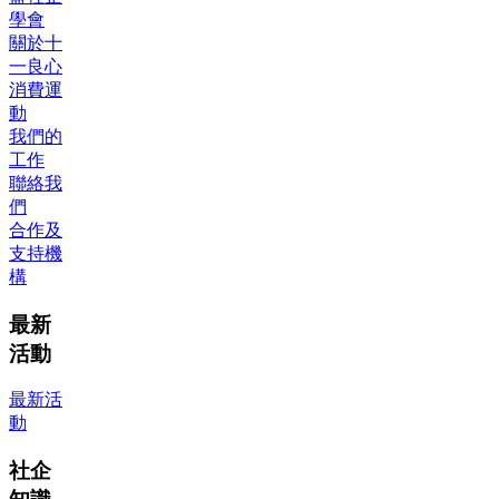
學會
關於十
一良心
消費運
動
我們的
工作
聯絡我
們
合作及
支持機
構
最新
活動
最新活
動
社企