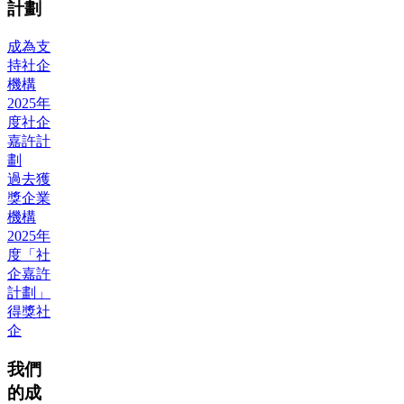
計劃
成為支
持社企
機構
2025年
度社企
嘉許計
劃
過去獲
獎企業
機構
2025年
度「社
企嘉許
計劃」
得獎社
企
我們
的成