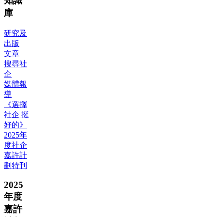
知識
庫
研究及
出版
文章
搜尋社
企
媒體報
導
《選擇
社企 挺
好的》
2025年
度社企
嘉許計
劃特刊
2025
年度
嘉許