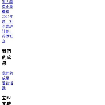
過去獲
獎企業
機構
2025年
度「社
企嘉許
計劃」
得獎社
企
我們
的成
果
我們的
成果
過往活
動
立即
支持