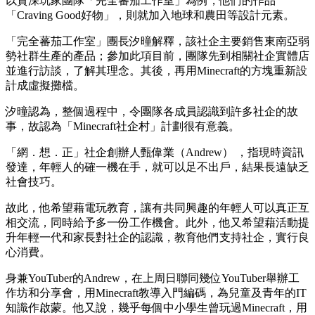
以資深玩家團隊「完全蕃茄工作室」為例，他們的作品
「Craving Good好物」，則就加入地球和農田等設計元素。
「完全蕃茄工作室」團長汐曈解釋，該社企主要銷售東南亞弱
勢社群生產的產品；參加此項目前，團隊先到相關社企實體店
並進行訪談，了解其理念。其後，再用Minecraft的方塊重新設
計成虛擬攤檔。
汐曈認為，整個過程中，令團隊各成員認識到許多社企的故
事，故認為「Minecraft社企村」計劃很有意義。
「網．想．正」社企創辦人甄偉業（Andrew） ，指現時資訊
發達，年輕人的確一機在手，就可以足不出戶，結果長遠缺乏
社會技巧。
故此，他希望藉電玩教育，讓有共同興趣的年輕人可以真正互
相交流，同時給予多一份工作機會。此外，他又希望藉活動提
升年輕一代和家長對社企的認識，教育他們支持社企，實行良
心消費。
身兼YouTuber的Andrew，在上周日聯同幾位YouTuber舉辦工
作坊和分享會，用Minecraft教導入門編碼，為兒童及青年的IT
知識作啟蒙。他又說，幾乎每個中小學生曾玩過Minecraft，用