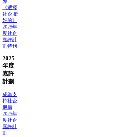
導
《選擇
社企 挺
好的》
2025年
度社企
嘉許計
劃特刊
2025
年度
嘉許
計劃
成為支
持社企
機構
2025年
度社企
嘉許計
劃