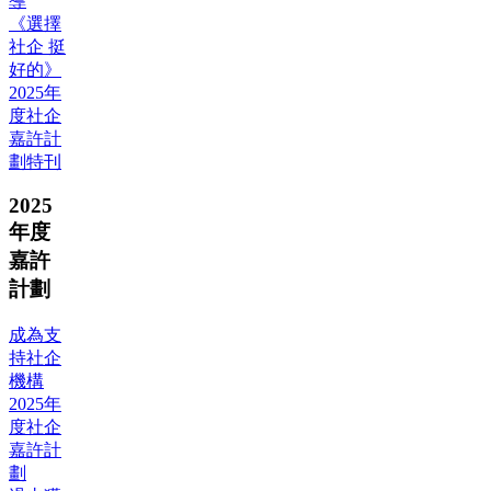
導
《選擇
社企 挺
好的》
2025年
度社企
嘉許計
劃特刊
2025
年度
嘉許
計劃
成為支
持社企
機構
2025年
度社企
嘉許計
劃