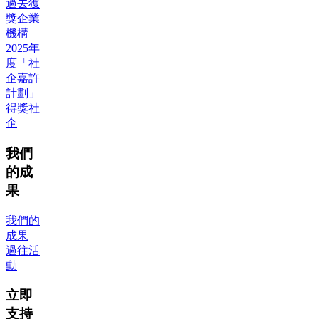
過去獲
獎企業
機構
2025年
度「社
企嘉許
計劃」
得獎社
企
我們
的成
果
我們的
成果
過往活
動
立即
支持