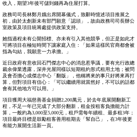
收入，期望3年後可儲到錢再為住屋打算。
政務司司長林鄭月娥出席開幕儀式，致辭時憶述項目推展之
初，由於太創新未有部門願意「認頭」，故由政務司司長辦公
室政策及項目統籌處提供政策支持。
她指過程未有公開招標、亦未有引入其他競爭，但正是如此才
可將項目在極短時間下讓家庭入住：「如果這樣民官商都會被
指為勾結，我願意一力承擔。」
近日政府有意收回石門傑志中心的消息惹爭議，要有光行政總
裁余偉業透露，深井光屋同樣以短期租約形式租用土地；被問
及會否擔心成傑志中心「翻版」，他稱將來的事只好將來再打
算，但對項目有信心：「可以繼續用就當然好，不可以的話都
會有其他地方可以用。」
項目獲周大福慈善基金捐贈2,200萬元，於去年底展開翻新工
程，不足一年已完成了大部分翻新，租金按租客負擔能力計
算，一般約為3,000至5,000元，租戶需每年續租、最多租3年；
項目最終目標是鼓勵租客善用租期去「幫自己」，在3年後更
有能力展開生活新一頁。