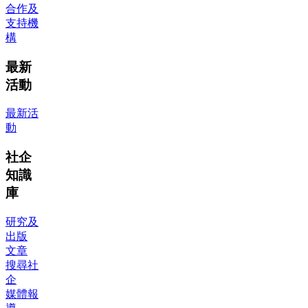
合作及
支持機
構
最新
活動
最新活
動
社企
知識
庫
研究及
出版
文章
搜尋社
企
媒體報