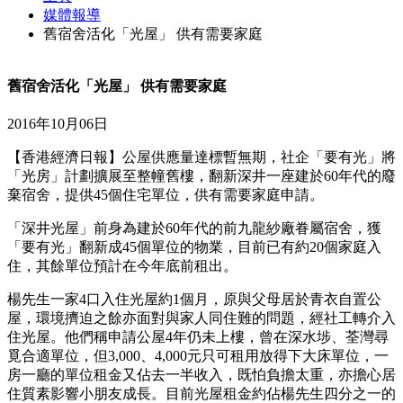
媒體報導
舊宿舍活化「光屋」 供有需要家庭
舊宿舍活化「光屋」 供有需要家庭
2016年10月06日
【香港經濟日報】公屋供應量達標暫無期，社企「要有光」將
「光房」計劃擴展至整幢舊樓，翻新深井一座建於60年代的廢
棄宿舍，提供45個住宅單位，供有需要家庭申請。
「深井光屋」前身為建於60年代的前九龍紗廠眷屬宿舍，獲
「要有光」翻新成45個單位的物業，目前已有約20個家庭入
住，其餘單位預計在今年底前租出。
楊先生一家4口入住光屋約1個月，原與父母居於青衣自置公
屋，環境擠迫之餘亦面對與家人同住難的問題，經社工轉介入
住光屋。他們稱申請公屋4年仍未上樓，曾在深水埗、荃灣尋
覓合適單位，但3,000、4,000元只可租用放得下大床單位，一
房一廳的單位租金又佔去一半收入，既怕負擔太重，亦擔心居
住質素影響小朋友成長。目前光屋租金約佔楊先生四分之一的