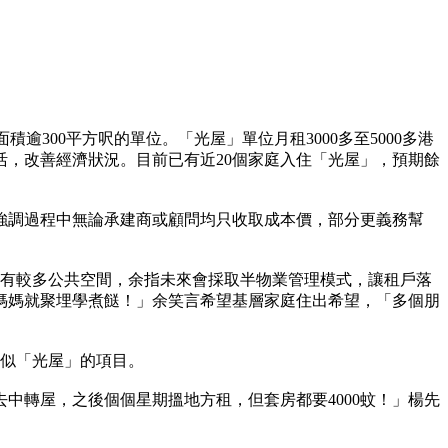
逾300平方呎的單位。「光屋」單位月租3000多至5000多港
活，改善經濟狀況。目前已有近20個家庭入住「光屋」，預期餘
，強調過程中無論承建商或顧問均只收取成本價，部分更義務幫
擁有較多公共空間，余指未來會採取半物業管理模式，讓租戶落
媽媽就聚埋學煮餸！」余笑言希望基層家庭住出希望，「多個朋
類似「光屋」的項目。
中轉屋，之後個個星期搵地方租，但套房都要4000蚊！」楊先