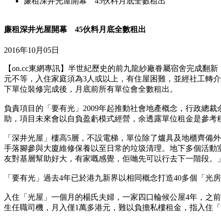
廉租深井光屋開幕 45伙料月底全數租出
廉租深井光屋開幕 45伙料月底全數租出
2016年10月05日
【on.cc東網專訊】半世紀歷史的前九龍紗廠眷屬宿舍完成翻新
元不等，入住家庭須為3人或以上，有住屋困難，並經社工轉介
下單位裝修完成後，月底前所有單位會全數租出。
負責項目的「要有光」2009年起推動社會地產概念，行政總
助，項目未來會以自負盈虧模式經營，余透露單位租金是參考
「深井光屋」樓高5層，不設電梯，單位除了爐具及地櫃齊備外
手落腳參與大廈維修保養以至日常的垃圾清理。地下多個活動
友對基層幫助好大，有家嘅感覺，佢哋先可以行去下一階段。
「要有光」過去4年已於港九新界以相同概念打造40多個「光
入住「光屋」一個月的楊氏夫婦，一家四口輪候公屋4年，之前
生任職司機，月入僅1萬多港元，難以負擔私樓租金，指入住