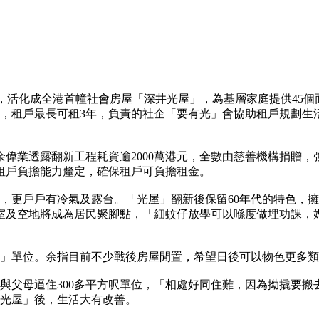
，活化成全港首幢社會房屋「深井光屋」，為基層家庭提供45個面積
，租戶最長可租3年，負責的社企「要有光」會協助租戶規劃生
裁余偉業透露翻新工程耗資逾2000萬港元，全數由慈善機構捐贈
租戶負擔能力釐定，確保租戶可負擔租金。
，更戶戶有冷氣及露台。「光屋」翻新後保留60年代的特色，
室及空地將成為居民聚腳點，「細蚊仔放學可以喺度做埋功課，
」
房」單位。余指目前不少戰後房屋閒置，希望日後可以物色更多
與父母逼住300多平方呎單位，「相處好同住難，因為拗撬要搬去
「光屋」後，生活大有改善。