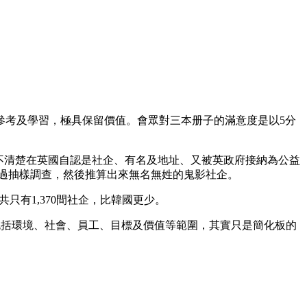
參考及學習，極具保留價值。會眾對三本册子的滿意度是以5分
份人仍分不清楚在英國自認是社企、有名及地址、又被英政府接納為公益
0間社企，只是透過抽樣調查，然後推算出來無名無姓的鬼影社企。
立法，總共只有1,370間社企，比韓國更少。
內容包括環境、社會、員工、目標及價值等範圍，其實只是簡化板的