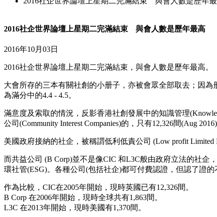
2016社企世界論壇上星期二完滿結束 與會人數是歷年
2016社企世界論壇上星期二完滿結束 與會人數是歷年最高
2016年10月03日
2016社企世界論壇上星期二完滿結束，與會人數是歷年最高。
大會所存的三本有關社創的小册子，亦被會眾全部取去；因為
為滿分中的4.4 - 4.5。
滿意度及索取的情況，反影香港社創發展中的知識管理(Knowle
公司(Community Interest Companies)的，只有1
美國政府接納的社企，被稱謂低利低責公司 (Low profit Limited
而共益公司 (B Corp)並不是像CIC 和L3C般由政府
環社管(ESG)。各種公司(包括社企)都可付費認證，但認了證
作為比較，CIC在2005年開始，現時英國已有12,326間。
B Corp 在2006年開始，現時全球共有1,863間。
L3C 在2013年開始，現時美國有1,370間。