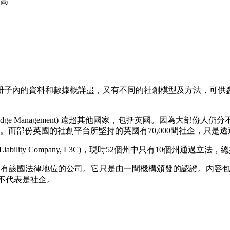
最高
册子內的資料和數據概詳盡，又有不同的社創模型及方法，可供
dge Management) 遠超其他國家，包括英國。因為大部
2,326間(Aug 2016)。而部份英國的社創平台所堅持的英國有70,00
 Liability Company, L3C)，現時52個州中只有10個州通過
立法的社企，有該國法律地位的公司。它只是由一間機構頒發的認證。
的不代表是社企。