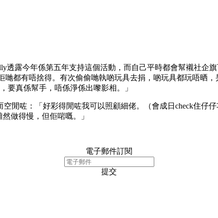
Kelly透露今年係第五年支持這個活動，而自己平時都會幫襯社
具，佢哋都有唔捨得。有次偷偷哋執啲玩具去捐，啲玩具都玩唔晒
要，要真係幫手，唔係淨係出嚟影相。」
空閒咗：「好彩得閒咗我可以照顧細佬。（會成日check住仔
佢雖然做得慢，但佢啱嘅。」
電子郵件訂閱
提交