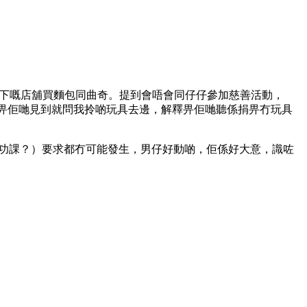
企旗下嘅店舖買麵包同曲奇。提到會唔會同仔仔參加慈善活動，
，畀佢哋見到就問我拎啲玩具去邊，解釋畀佢哋聽係捐畀冇玩具
仔功課？）要求都冇可能發生，男仔好動啲，佢係好大意，識咗