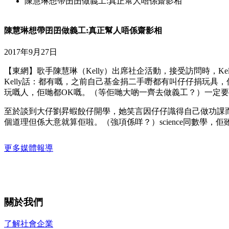
陳慧琳想帶囝囝做義工:真正幫人唔係齋影相
陳慧琳想帶囝囝做義工:真正幫人唔係齋影相
2017年9月27日
【東網】歌手陳慧琳（Kelly）出席社企活動，接受訪問時，
Kelly話：都有嘅，之前自己基金捐二手嘢都有叫仔仔捐玩
玩嘅人，佢哋都OK嘅。（等佢哋大啲一齊去做義工？）一定
至於談到大仔劉昇蝦餃仔開學，她笑言因仔仔識得自己做功課而
個道理但係大意就算佢啦。（強項係咩？）science同數學，
更多媒體報導
關於我們
了解社會企業