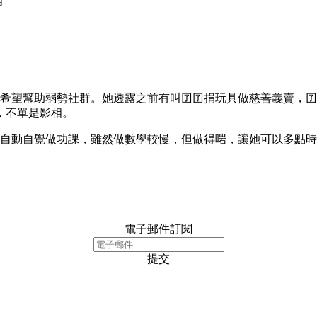
相
，希望幫助弱勢社群。她透露之前有叫囝囝捐玩具做慈善義賣，
，不單是影相。
得自動自覺做功課，雖然做數學較慢，但做得啱，讓她可以多點
電子郵件訂閱
提交