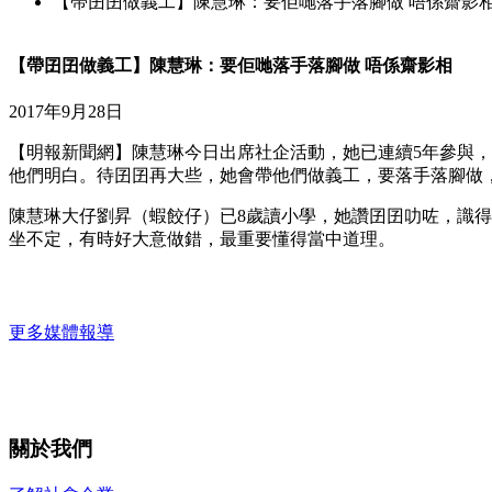
【帶囝囝做義工】陳慧琳：要佢哋落手落腳做 唔係齋影
【帶囝囝做義工】陳慧琳：要佢哋落手落腳做 唔係齋影相
2017年9月28日
【明報新聞網】陳慧琳今日出席社企活動，她已連續5年參與
他們明白。待囝囝再大些，她會帶他們做義工，要落手落腳做
陳慧琳大仔劉昇（蝦餃仔）已8歲讀小學，她讚囝囝叻咗，識
坐不定，有時好大意做錯，最重要懂得當中道理。
更多媒體報導
關於我們