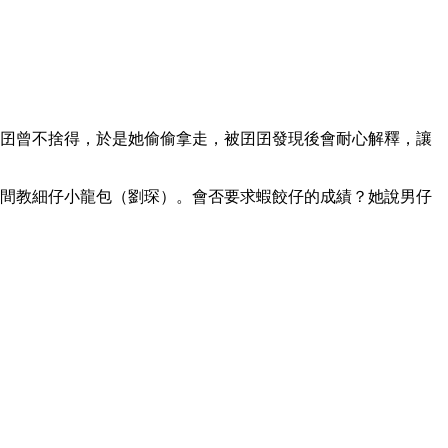
囝囝曾不捨得，於是她偷偷拿走，被囝囝發現後會耐心解釋，讓
時間教細仔小龍包（劉琛）。會否要求蝦餃仔的成績？她說男仔