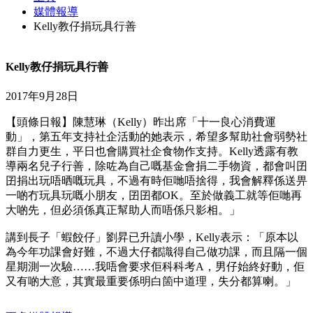
媒體報導
Kelly教仔捐玩具行善
Kelly教仔捐玩具行善
2017年9月28日
【頭條日報】陳慧琳（Kelly）昨出席「十一良心消費運
動」，第五年支持社企活動的她表示，希望多幫助社會弱勢社
群自力更生，平日也會購買社企食物作支持。Kelly透露有教
導兩名兒子行善，除咗為自己嘅基金會捐二手物資，都會叫囝
囝捐出玩唔晒嘅玩具，不過有時佢哋唔捨得，我會解釋係送畀
一啲冇玩具玩嘅小朋友，囝囝都OK。至於做義工就等佢哋再
大啲先，但必須係真正幫助人而唔係只影相。」
講到長子「蝦餃仔」劉昇已升讀小學，Kelly表示：「原本以
為今年功課會好難，不過大仔都識得自己做功課，而且隔一個
星期測一次驗……我唔會要求佢科科考A，男仔始終好動，佢
又有啲大意，其實最重要係明白箇中道理，失分都算喇。」