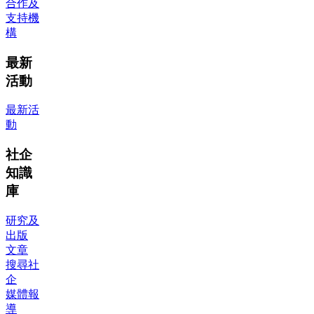
合作及
支持機
構
最新
活動
最新活
動
社企
知識
庫
研究及
出版
文章
搜尋社
企
媒體報
導