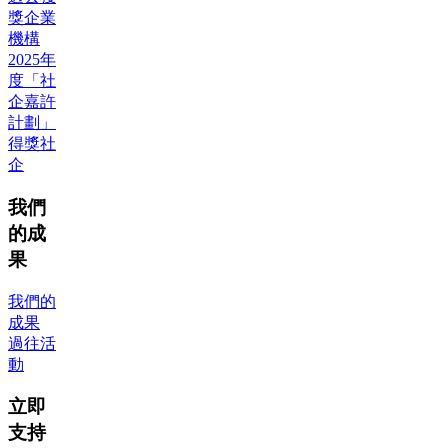
獎企業
機構
2025年
度「社
企嘉許
計劃」
得獎社
企
我們
的成
果
我們的
成果
過往活
動
立即
支持