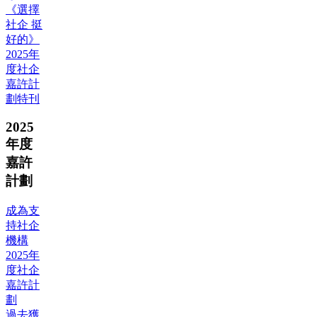
《選擇
社企 挺
好的》
2025年
度社企
嘉許計
劃特刊
2025
年度
嘉許
計劃
成為支
持社企
機構
2025年
度社企
嘉許計
劃
過去獲