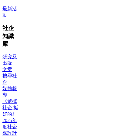
最新活
動
社企
知識
庫
研究及
出版
文章
搜尋社
企
媒體報
導
《選擇
社企 挺
好的》
2025年
度社企
嘉許計