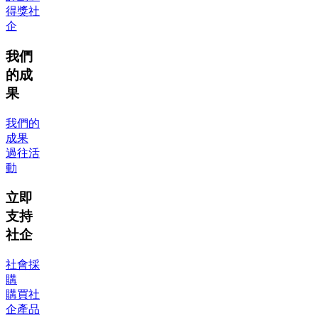
得獎社
企
我們
的成
果
我們的
成果
過往活
動
立即
支持
社企
社會採
購
購買社
企產品