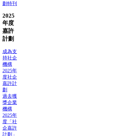
劃特刊
2025
年度
嘉許
計劃
成為支
持社企
機構
2025年
度社企
嘉許計
劃
過去獲
獎企業
機構
2025年
度「社
企嘉許
計劃」