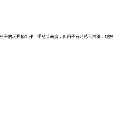
兩名兒子的玩具捐出作二手慈善義賣，但兩子有時感不捨得，經解