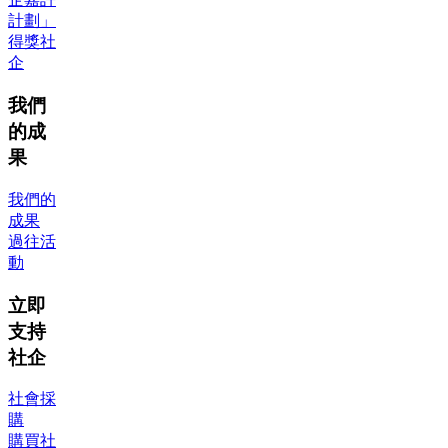
計劃」
得獎社
企
我們
的成
果
我們的
成果
過往活
動
立即
支持
社企
社會採
購
購買社