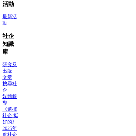
活動
最新活
動
社企
知識
庫
研究及
出版
文章
搜尋社
企
媒體報
導
《選擇
社企 挺
好的》
2025年
度社企