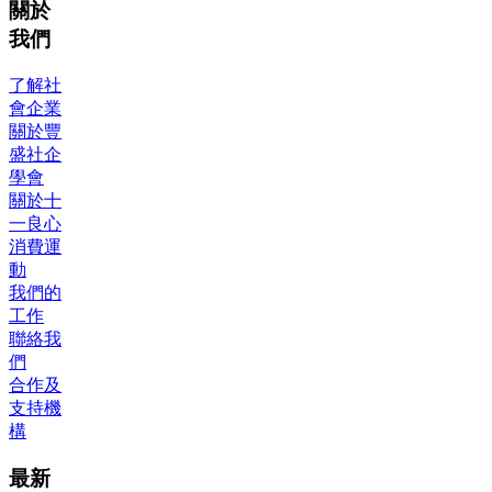
關於
我們
了解社
會企業
關於豐
盛社企
學會
關於十
一良心
消費運
動
我們的
工作
聯絡我
們
合作及
支持機
構
最新