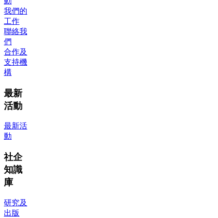
動
我們的
工作
聯絡我
們
合作及
支持機
構
最新
活動
最新活
動
社企
知識
庫
研究及
出版