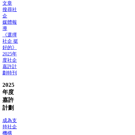
文章
搜尋社
企
媒體報
導
《選擇
社企 挺
好的》
2025年
度社企
嘉許計
劃特刊
2025
年度
嘉許
計劃
成為支
持社企
機構