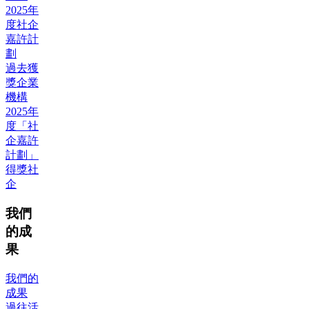
2025年
度社企
嘉許計
劃
過去獲
獎企業
機構
2025年
度「社
企嘉許
計劃」
得獎社
企
我們
的成
果
我們的
成果
過往活