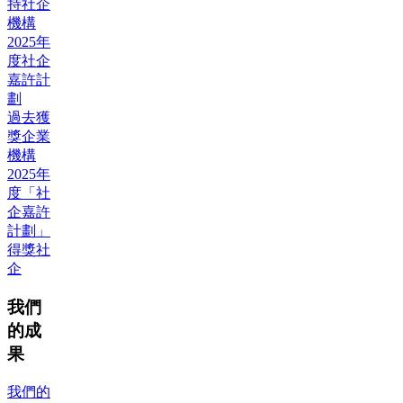
持社企
機構
2025年
度社企
嘉許計
劃
過去獲
獎企業
機構
2025年
度「社
企嘉許
計劃」
得獎社
企
我們
的成
果
我們的