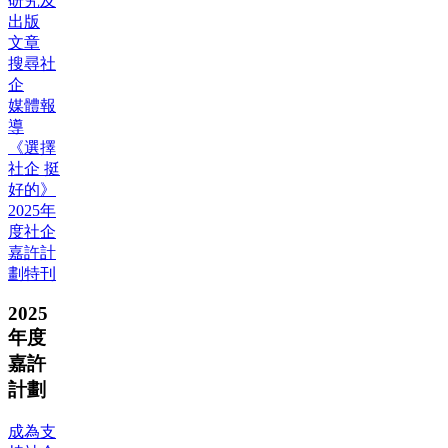
研究及
出版
文章
搜尋社
企
媒體報
導
《選擇
社企 挺
好的》
2025年
度社企
嘉許計
劃特刊
2025
年度
嘉許
計劃
成為支