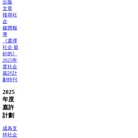
出版
文章
搜尋社
企
媒體報
導
《選擇
社企 挺
好的》
2025年
度社企
嘉許計
劃特刊
2025
年度
嘉許
計劃
成為支
持社企