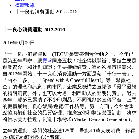
媒體報導
十一良心消費運動 2012-2016
十一良心消費運動 2012-2016
2016年9月09日
「十一良心消費運動」(TECM)是豐盛創會活動之一。今年已
是第五年舉辦，跟
豐盛
同慶五載！社企得以開辦，關鍵主要是
創業資金、和社創知識；但要持續經營，靠的卻是市場需求。
自2012年開始，十一良心消費運動一方面是藉「十行一善」、
「兩不一多」、「Spend with A Cheerful Heart!」等「幫襯社
企」的理念和訊息，向市民、企業及機構去宣揚除「最平最靚
的精明消費」外，也可以考慮「利己助人的開明消費」。過去
四年，豐盛已累積了不少印刷品、不同視頻的宣傳平台、上門
的機構展銷、良心飯局/遊覽/工作坊等。另一方面，今年會重
點協助初創社企的品質管理、推廣宣傳和制定營運計劃；務求
將供求雙方拉近，創造市場需求(Market Demand Generation)。
去年的運動，參與的社企達125間，帶動4.1萬人次消費，錄得
790萬元的額外良心消費額。