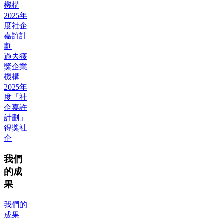
機構
2025年
度社企
嘉許計
劃
過去獲
獎企業
機構
2025年
度「社
企嘉許
計劃」
得獎社
企
我們
的成
果
我們的
成果