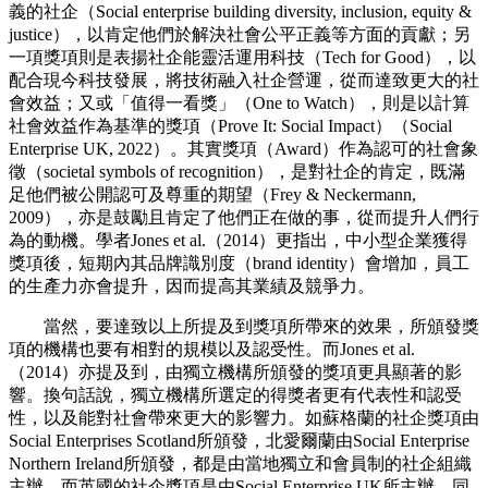
義的社企（Social enterprise building diversity, inclusion, equity &
justice），以肯定他們於解決社會公平正義等方面的貢獻；另
一項獎項則是表揚社企能靈活運用科技（Tech for Good），以
配合現今科技發展，將技術融入社企營運，從而達致更大的社
會效益；又或「值得一看獎」（One to Watch），則是以計算
社會效益作為基準的獎項（Prove It: Social Impact）（Social
Enterprise UK, 2022）。其實獎項（Award）作為認可的社會象
徵（societal symbols of recognition），是對社企的肯定，既滿
足他們被公開認可及尊重的期望（Frey & Neckermann,
2009），亦是鼓勵且肯定了他們正在做的事，從而提升人們行
為的動機。學者Jones et al.（2014）更指出，中小型企業獲得
獎項後，短期內其品牌識別度（brand identity）會增加，員工
的生產力亦會提升，因而提高其業績及競爭力。
當然，要達致以上所提及到獎項所帶來的效果，所頒發獎
項的機構也要有相對的規模以及認受性。而Jones et al.
（2014）亦提及到，由獨立機構所頒發的獎項更具顯著的影
響。換句話說，獨立機構所選定的得獎者更有代表性和認受
性，以及能對社會帶來更大的影響力。如蘇格蘭的社企獎項由
Social Enterprises Scotland所頒發，北愛爾蘭由Social Enterprise
Northern Ireland所頒發，都是由當地獨立和會員制的社企組織
主辦。而英國的社企獎項是由Social Enterprise UK所主辦，同