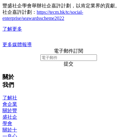
豐盛社企學會舉辦社企嘉許計劃，以肯定業界的貢獻。
社企嘉許計劃：
https://tecm.hk/tc/social-
enterprise/seawardsscheme2022
了解更多
更多媒體報導
電子郵件訂閱
提交
關於
我們
了解社
會企業
關於豐
盛社企
學會
關於十
一良心