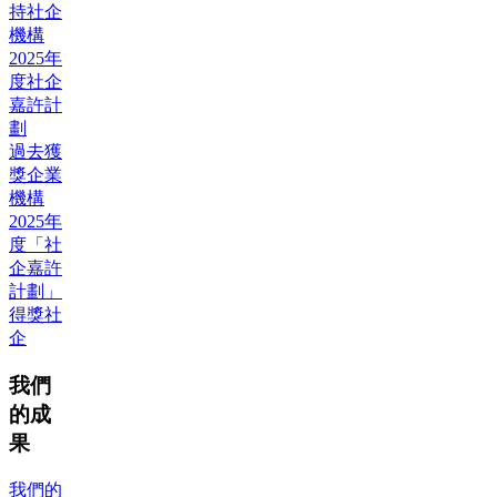
持社企
機構
2025年
度社企
嘉許計
劃
過去獲
獎企業
機構
2025年
度「社
企嘉許
計劃」
得獎社
企
我們
的成
果
我們的