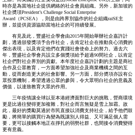
時亦是為當地社企提供網絡的社企會員組織。另外，新加坡的
社企奬項President’s Challenge Social Enterprise
Award（PCSEA），則是由跨界別協作的社企組織raiSE主
辦，並提供資源協助當地社企的可持續發展。
有見及此，豐盛社企學會由2015年開始舉辦社企嘉許計
劃，透過頒發獎項予合作社企，去肯定社企在推動良心消費的
傑出表現，以及肯定他們在實踐社會使命上的努力。過去六
年，豐盛社企學會共設立多個獎項給予超過90間社企，以肯定
社企們對社企界別的貢獻。本年度社企嘉許計劃的主題是商社
合作及公眾教育，一方面希望加強社企及商業機構之間的互
動，從而創造更大的社會影響。另一方面，部分奬項亦設有公
眾投票機制，希望透過公眾的參與，令大眾明白社企的意義及
價值，以達致教育大眾的作用。
三年疫情讓全球以至本港經濟面對巨大的挑戰，營商環境
更是比過往變得更加複雜，對社企而言無疑是雪上加霜。故
此，最好的獎勵莫過於市民直接以消費支持社企，給予他們鼓
勵，將簡單的購買行為變為既讓別人得益、又可滿足個人需
要，更可以接觸本地正在掙扎的弱勢社群，也間接令消費變得
更有意義。