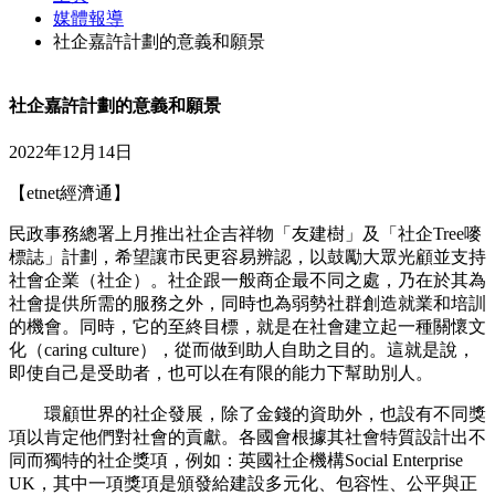
媒體報導
社企嘉許計劃的意義和願景
社企嘉許計劃的意義和願景
2022年12月14日
【etnet經濟通】
民政事務總署上月推出社企吉祥物「友建樹」及「社企Tree嘜
標誌」計劃，希望讓市民更容易辨認，以鼓勵大眾光顧並支持
社會企業（社企）。社企跟一般商企最不同之處，乃在於其為
社會提供所需的服務之外，同時也為弱勢社群創造就業和培訓
的機會。同時，它的至終目標，就是在社會建立起一種關懷文
化（caring culture），從而做到助人自助之目的。這就是說，
即使自己是受助者，也可以在有限的能力下幫助別人。
環顧世界的社企發展，除了金錢的資助外，也設有不同獎
項以肯定他們對社會的貢獻。各國會根據其社會特質設計出不
同而獨特的社企獎項，例如：英國社企機構Social Enterprise
UK，其中一項獎項是頒發給建設多元化、包容性、公平與正