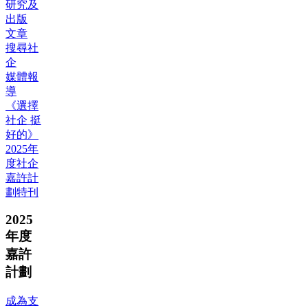
研究及
出版
文章
搜尋社
企
媒體報
導
《選擇
社企 挺
好的》
2025年
度社企
嘉許計
劃特刊
2025
年度
嘉許
計劃
成為支