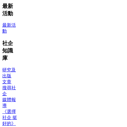
最新
活動
最新活
動
社企
知識
庫
研究及
出版
文章
搜尋社
企
媒體報
導
《選擇
社企 挺
好的》