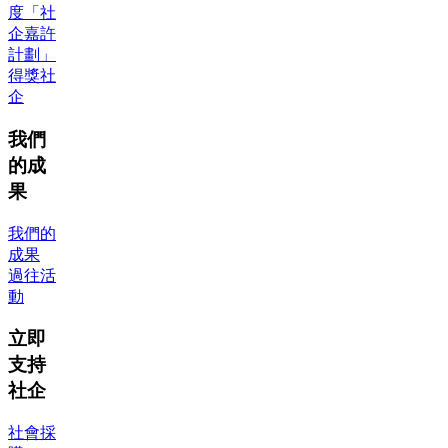
度「社
企嘉許
計劃」
得獎社
企
我們
的成
果
我們的
成果
過往活
動
立即
支持
社企
社會採