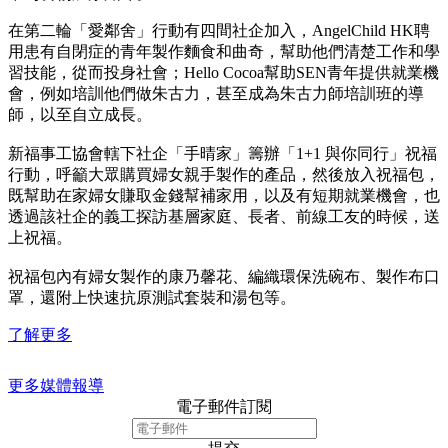
在第二輪「愛鄰舍」行動有四間社企加入，AngelChild HK聘
用患有自閉症的青年製作麵食和曲奇，幫助他們清楚工作和學
習技能，從而投身社會；Hello Cocoa幫助SEN青年提供就業機
會，例如培訓他們做朱古力，甚至成為朱古力師培訓班的導
師，以至自立成長。
新福事工協會轄下社企「手晴家」籌辦「1+1 與你同行」祝福
行動，呼籲大眾購買婦女親手製作的產品，然後放入祝福包，
既幫助在家婦女賺取金錢幫補家用，以及有短期就業機會，也
透過該社企的義工探訪基層家庭、長者、前線工友的時候，送
上祝福。
祝福包內有婦女製作的康乃馨花、編織環保洗碗布、製作布口
罩，還附上快速抗原測試套裝和湯包等。
了解更多
更多媒體報導
電子郵件訂閱