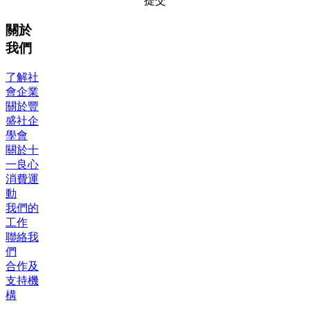
提交
關於
我們
了解社
會企業
關於豐
盛社企
學會
關於十
一良心
消費運
動
我們的
工作
聯絡我
們
合作及
支持機
構