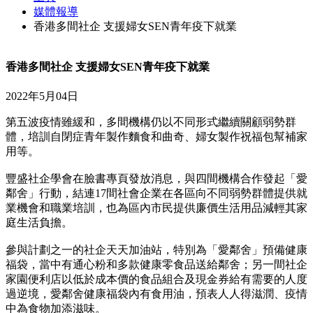
媒體報導
香港多間社企 支援婦女SEN青年疫下就業
香港多間社企 支援婦女SEN青年疫下就業
2022年5月04日
第五波疫情雖緩和，多間機構仍以不同形式繼續關顧弱勢群
體，培訓自閉症青年製作麵食和曲奇、婦女製作祝福包幫補家
用等。
豐盛社企學會在臉書專頁發放消息，與四間機構合作發起「愛
鄰舍」行動，結連17間社會企業在各區向不同弱勢群體提供就
業機會和職業培訓，也為區內市民提供廉價生活用品減輕其家
庭生活負擔。
參與計劃之一的社企天天加油站，特別為「愛鄰舍」預備健康
福袋，當中有通心粉和多款健康零食品送給鄰舍；另一間社企
家園便利店以低於成本價的食品組合及現金券給有需要的人度
過逆境，愛鄰舍健康福袋內有食用油，預表人人得滋潤、疫情
中為食物加添滋味。