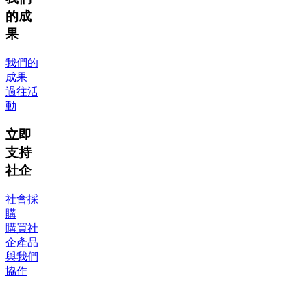
的成
果
我們的
成果
過往活
動
立即
支持
社企
社會採
購
購買社
企產品
與我們
協作