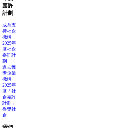
嘉許
計劃
成為支
持社企
機構
2025年
度社企
嘉許計
劃
過去獲
獎企業
機構
2025年
度「社
企嘉許
計劃」
得獎社
企
我們