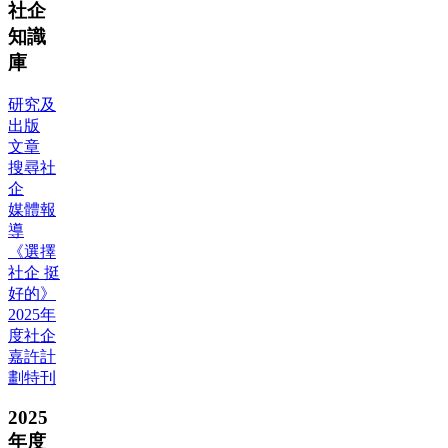
社企
知識
庫
研究及
出版
文章
搜尋社
企
媒體報
導
《選擇
社企 挺
好的》
2025年
度社企
嘉許計
劃特刊
2025
年度