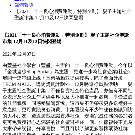
媒體報導
【2021「十一良心消費運動」特別企劃】 親子主題社企
聖誕市集 12月11及12日快閃登場
【2021「十一良心消費運動」特別企劃】 親子主題社企聖誕
市集 12月11及12日快閃登場
2021年12月07日
由豐盛社企學會（豐盛）主辦的「十一良心消費運動」今年以
「全城連線Shop Social」為主題，更進一步為社會企業(社企)
展開一連串線上線下宣傳活動並提供優惠，除了全面升級
TECM MALL、購物獎賞計劃外，12月將舉行重點活動——親
子主題社企聖誕市集，不僅售賣社企特色產品，亦備有不同社
企表演及社企工作坊供各界以及大小朋友一起參與，享受濃濃
的佳節氣氛一同感受聖誕喜悅。這市集不但帶來更多送禮好主
意之餘，更可實踐良心消費。市集還設有不少神秘任務讓到訪
的大小朋友，透過遊戲認識香港社企，現場完成任務的參加者
更可免費獲得心思滿滿的社企聖誕福袋一個。佳節福袋不光為
大家帶來祝福、分享喜悅，而且可以了解更多關懷弱勢社群、
保護環境等概念，達至Shop Social．Learn Social！