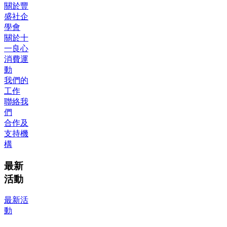
關於豐
盛社企
學會
關於十
一良心
消費運
動
我們的
工作
聯絡我
們
合作及
支持機
構
最新
活動
最新活
動