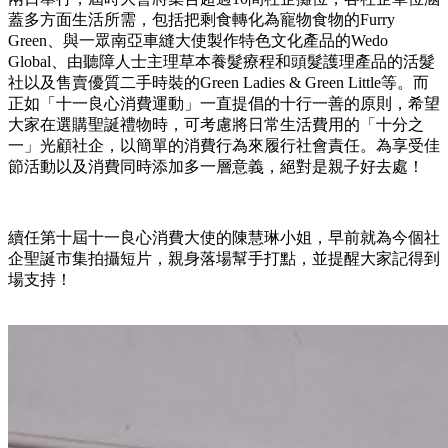
蓋多方面生活所需，包括把剩食轉化為寵物食物的Furry
Green、與一眾南亞車縫大使製作特色文化產品的Wedo
Global、由聽障人士主理草本養髮療程和頭髮護理產品的活髮
社以及售賣優質二手時裝的Green Ladies & Green Little等。而
正如「十一良心消費運動」一直提倡的十行一善的原則，希望
大家在選購聖誕禮物時，可考慮將日常生活費用的「十分之
一」光顧社企，以簡單的消費行為來履行社會責任。為享受佳
節活動以及消費同時添加多一層意義，絕對是親子好去處！
續任第十屆十一良心消費大使的陳慧琳小姐，早前就為今個社
企聖誕市集拍攝短片，親身落場幫手打點，並提醒大家記得到
場支持！