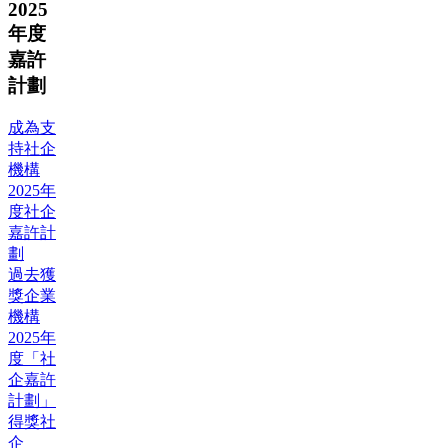
2025
年度
嘉許
計劃
成為支
持社企
機構
2025年
度社企
嘉許計
劃
過去獲
獎企業
機構
2025年
度「社
企嘉許
計劃」
得獎社
企