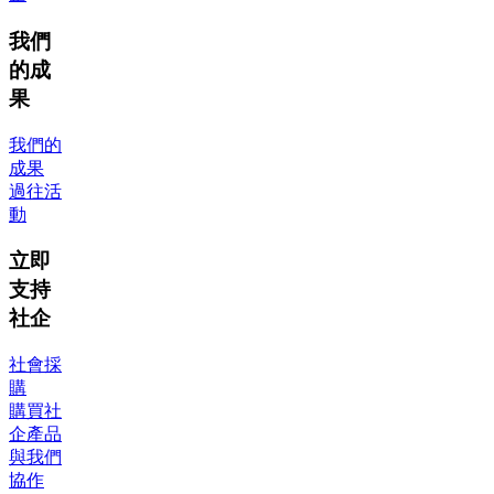
我們
的成
果
我們的
成果
過往活
動
立即
支持
社企
社會採
購
購買社
企產品
與我們
協作