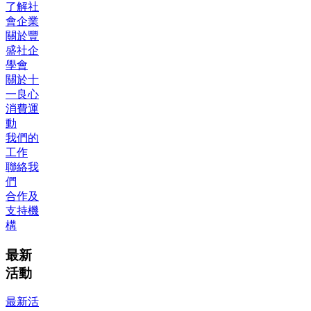
了解社
會企業
關於豐
盛社企
學會
關於十
一良心
消費運
動
我們的
工作
聯絡我
們
合作及
支持機
構
最新
活動
最新活