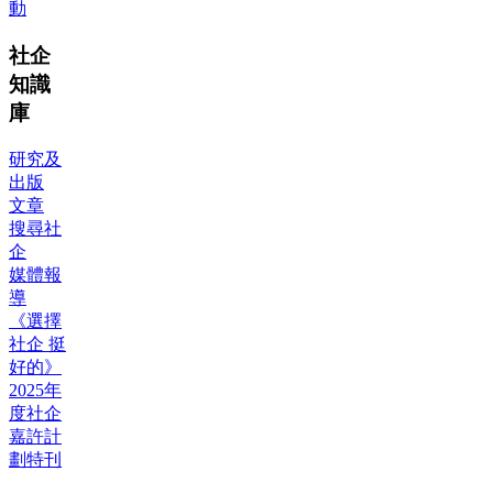
動
社企
知識
庫
研究及
出版
文章
搜尋社
企
媒體報
導
《選擇
社企 挺
好的》
2025年
度社企
嘉許計
劃特刊