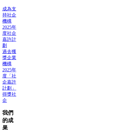
成為支
持社企
機構
2025年
度社企
嘉許計
劃
過去獲
獎企業
機構
2025年
度「社
企嘉許
計劃」
得獎社
企
我們
的成
果