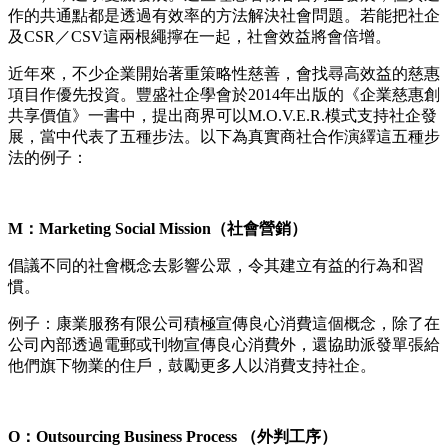
作的共通點都是透過有效率的方法解決社會問題。若能把社企
及CSR／CSV這兩根繩擰在一起，社會效益將會倍增。
近年來，不少企業開始著重策略性慈善，會找尋高效益的慈惠
項目作優先投資。豐盛社企學會於2014年出版的《企業慈惠創
共享價值》一書中，提出商界可以M.O.V.E.R.模式支持社企發
展，當中代表了五種步法。以下為真實商社合作演繹這五種步
法的例子：
M：Marketing Social Mission（社會營銷）
倡議不同的社會概念去影響公眾，令其建立有益的行為和習
慣。
例子：康業服務有限公司積極宣傳良心消費這個概念，除了在
公司內部透過電郵或刊物宣傳良心消費外，還協助派發單張給
他們旗下物業的住戶，鼓勵更多人以消費支持社企。
O：Outsourcing Business Process （外判工序）