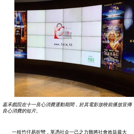
嘉禾戲院在十一良心消費運動期間，於其電影放映前播放宣傳
良心消費的短片。
一枝竹仔易折彎，單憑社企一己之力難將社會效益最大