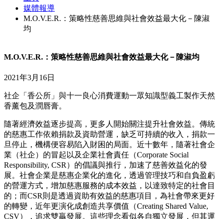
媒體報導
M.O.V.E.R.：策略性慈善思維與社會效益最大化－陳淑
均
M.O.V.E.R.：策略性慈善思維與社會效益最大化－陳淑均
2021年3月16日
社企「香公所」與十一良心消費運動一眾知識型義工製作天然
香薰包及潤唇膏。
隨著經濟效益逐步提高，更多人開始關注提升社會效益。傳統
的慈惠工作依賴捐款及資助營運，缺乏可持續的收入，捐款一
旦停止，機構便容易陷入財困的局面。近十數年，隨著社會企
業（社企）的冒起以及企業社會責任（Corporate Social
Responsibility, CSR）的倡議與推行，加速了慈善效益化的發
展。社會企業是慈惠企業化的進化，透過管理技巧和自負盈虧
的營運方式，增加慈惠服務的成本效益，以達致特定的社會目
的；而CSR則是透過資助有效益的慈惠項目，為社會帶來更好
的轉變，近年更演化成創造共享價值（Creating Shared Value,
CSV），追求雙贏發展。這些理念看似各自獨立發展，但其運