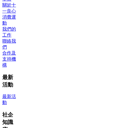
關於十
一良心
消費運
動
我們的
工作
聯絡我
們
合作及
支持機
構
最新
活動
最新活
動
社企
知識