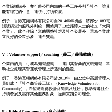
企業除採購外，亦可將公司內部的一些工序外判予社企，讓其
能有穩定的生意，達致可持續發展。
例子：香港寬頻網絡有限公司自2014年年初起，將部份1083電
話號碼查詢服務外判給一間僱用了13位殘障人士的社企「大同
企業」。此合作除了幫助弱勢社群及社企發展外，還為企業建
立良好的公眾形象，達至雙贏。
V：Volunteer support／coaching（義工／義務教練）
企業內的員工可成為知識型義工，運用其營商的實戰知識，幫
助社企處理其營運或管理上所遇到的難題。
例子：香港寬頻網絡有限公司於2013年，由22位中高層管理人
員組成了「社企商策義工隊」（Knowledge Volunteers for
Community），希望透過傳授營商知識及經驗，協助香港社企
持續發展及惠澤其他服務對象，從而實踐公司理念。
E：Ethical Consumption（良心消費）