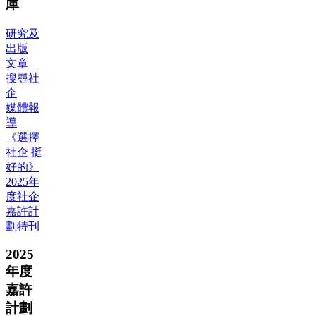
庫
研究及
出版
文章
搜尋社
企
媒體報
導
《選擇
社企 挺
好的》
2025年
度社企
嘉許計
劃特刊
2025
年度
嘉許
計劃