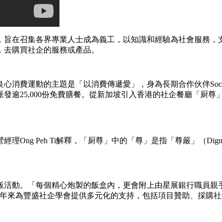
，旨在召集各界專業人士成為義工，以知識和經驗為社會服務，
，去購買社企的服務或產品。
運動的主題是「以消費傳遞愛」，身為長期合作伙伴Social Im
5,000份免費膳餐。從新加坡引入香港的社企餐廳「厨尊」（Dign
Ong Peh Ti解釋，「厨尊」中的「尊」是指「尊嚴」（Di
飯活動。「每個精心炮製的飯盒內，更會附上由星展銀行職員親
年來為豐盛社企學會提供多元化的支持，包括項目贊助、採購社企產品及