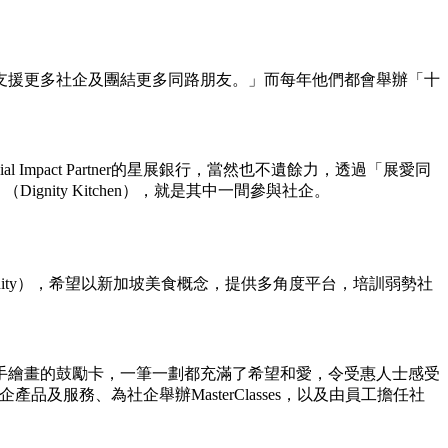
支援更多社企及團結更多同路朋友。」而每年他們都會舉辦「十
pact Partner的星展銀行，當然也不遺餘力，透過「展愛同
ity Kitchen），就是其中一間參與社企。
gnity），希望以新加坡美食概念，提供多角度平台，培訓弱勢社
手繪畫的鼓勵卡，一筆一劃都充滿了希望和愛，令受惠人士感受
服務、為社企舉辦MasterClasses，以及由員工擔任社