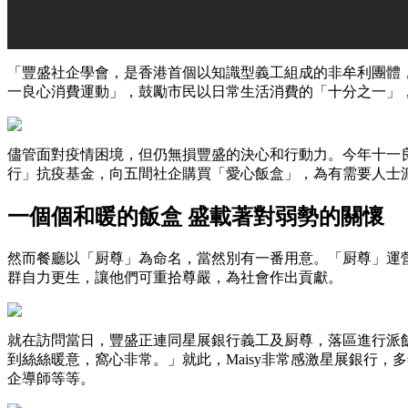
「豐盛社企學會，是香港首個以知識型義工組成的非牟利團體
一良心消費運動」，鼓勵市民以日常生活消費的「十分之一」
儘管面對疫情困境，但仍無損豐盛的決心和行動力。今年十一良心消費
行」抗疫基金，向五間社企購買「愛心飯盒」，為有需要人士派發逾2
一個個和暖的飯盒 盛載著對弱勢的關懷
然而餐廳以「厨尊」為命名，當然別有一番用意。「厨尊」運營經理
群自力更生，讓他們可重拾尊嚴，為社會作出貢獻。
就在訪問當日，豐盛正連同星展銀行義工及厨尊，落區進行派
到絲絲暖意，窩心非常。」就此，Maisy非常感激星展銀行，多
企導師等等。