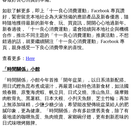
如欲了解更多，即上「十一良心消費運動」Facebook 專頁讚
好，緊密留意本地社企為大家預備的應節產品及新春優惠，隨
時隨地獲得最新的新年食、玩、買資訊，開開心心地過新年。
新春過後，「十一良心消費運動」還會陸續與本地社企與機構
合作，推出不同主題的「十一良心消費運動」推廣活動，不想
錯過的話，就要繼續關注「十一良心消費運動」Facebook 專
頁，親身感受一下良心消費帶來的喜悅。
查看更多：
Here
「時間關係」小館
「時間關係」小館今年首推「開年盆菜」，以日系清新配搭。
用日式鰹魚昆布煮成湯汁，再嚴選14款特色清新食材，如法國
燒春雞、原隻海虎蝦、帆立貝、日式义燒、淮山魚旦、薩摩雞
肉軟骨丸、黑薯糕、日本大根、小判天魚餅、芝士竹輪；再加
上無添加味精，少鹽少糖少油，希望能改變傳統盆菜給人的肥
膩印象，更為健康。「時間關係」亦有多款懷舊美食，除了有
最地道的咖喱魚蛋、魚肉燒賣、家鄉碗仔翅，更有創新惹味的
日式味噌烤雞脾。