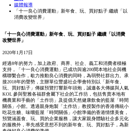
媒體報導
「十一良心消費運動」新年食、玩、買好點子 繼續「以
消費改變世界」
「十一良心消費運動」新年食、玩、買好點子 繼續「以消費
改變世界」
2020年1月17日
經過8年的努力，加上政府、商界、社企、義工和消費者積極
支持，「十一良心消費運動」已成功與逾200間本地社企與機
構聯繫合作，歇力推動良心消費的同時，為弱勢社群出力。承
接2018年的聲勢，主辦單位豐盛社企學會特別以「新年食、
玩、買好點子」傳媒預覽打響新年頭炮，誠邀各大傳媒與人氣
KOL 參與聖雅各福群會屬下社企的工作坊，包括售賣本地有
機農業和手藝的「土作坊」及提倡天然健康飲食的藍屋「時間
關係」小館。透過親身炮製「土作坊」教授製作的香港傳統小
吃花生糖、味嚐藍屋「時間關係」小館準備的香港情懷美食，
預覽涵蓋食、玩、買的企業服務，讓大家親身體驗社企多元化
的服務外，率先感受意想不到的新年食、玩、買好點子，為新
春做好良心消費的準備。