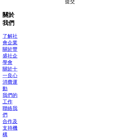
提交
關於
我們
了解社
會企業
關於豐
盛社企
學會
關於十
一良心
消費運
動
我們的
工作
聯絡我
們
合作及
支持機
構