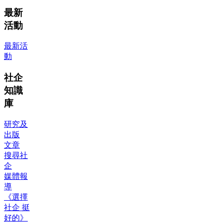
最新
活動
最新活
動
社企
知識
庫
研究及
出版
文章
搜尋社
企
媒體報
導
《選擇
社企 挺
好的》