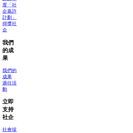
度「社
企嘉許
計劃」
得獎社
企
我們
的成
果
我們的
成果
過往活
動
立即
支持
社企
社會採