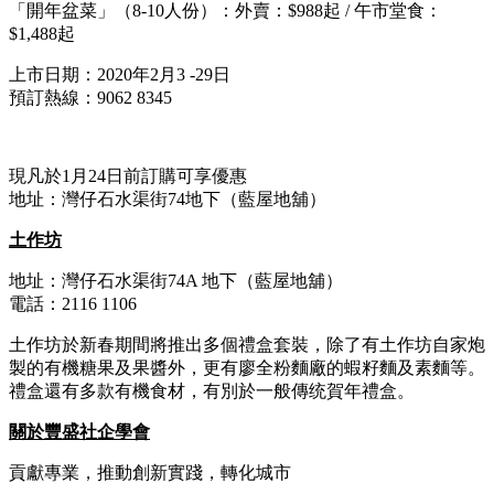
「開年盆菜」（8-10人份）：外賣：$988起 / 午市堂食：
$1,488起
上市日期：2020年2月3 -29日
預訂熱線：9062 8345
現凡於1月24日前訂購可享優惠
地址：灣仔石水渠街74地下（藍屋地舖）
土作坊
地址：灣仔石水渠街74A 地下（藍屋地舖）
電話：2116 1106
土作坊於新春期間將推出多個禮盒套裝，除了有土作坊自家炮
製的有機糖果及果醬外，更有廖全粉麵廠的蝦籽麵及素麵等。
禮盒還有多款有機食材，有別於一般傳统賀年禮盒。
關於豐盛社企學會
貢獻專業，推動創新實踐，轉化城市