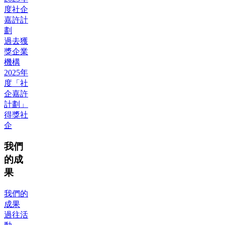
度社企
嘉許計
劃
過去獲
獎企業
機構
2025年
度「社
企嘉許
計劃」
得獎社
企
我們
的成
果
我們的
成果
過往活