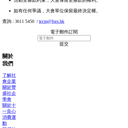
活動受條款約束，大會保留更條款的權利。
如有任何爭議，大會單位保留最終決定權。
查詢 : 3611 5450 /
tecm@fses.hk
電子郵件訂閱
提交
關於
我們
了解社
會企業
關於豐
盛社企
學會
關於十
一良心
消費運
動