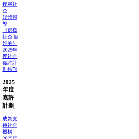
搜尋社
企
媒體報
導
《選擇
社企 挺
好的》
2025年
度社企
嘉許計
劃特刊
2025
年度
嘉許
計劃
成為支
持社企
機構
2025年