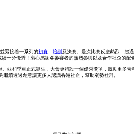
受報名，並緊接着一系列的
初賽
、
培訓
及決賽。是次比賽反應熱烈，超過
互動，成績十分優秀！衷心感謝各參賽者的熱烈參與以及合作社企的配
 大賽2021 」的冠、亞和季軍正式誕生，大會更特設一個優秀獎項，
他們能夠繼續透過創意讓更多人認識香港社企，幫助弱勢社群。