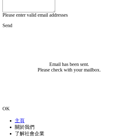
Please enter valid email addresses
Send
Email has been sent.
Please check with your mailbox.
OK
主頁
關於我們
了解社會企業