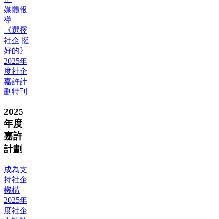
媒體報
導
《選擇
社企 挺
好的》
2025年
度社企
嘉許計
劃特刊
2025
年度
嘉許
計劃
成為支
持社企
機構
2025年
度社企