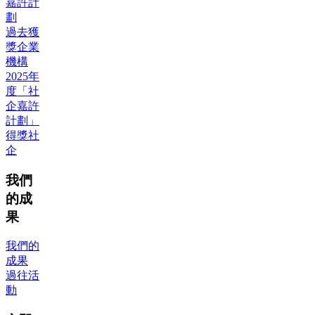
嘉許計
劃
過去獲
獎企業
機構
2025年
度「社
企嘉許
計劃」
得獎社
企
我們
的成
果
我們的
成果
過往活
動